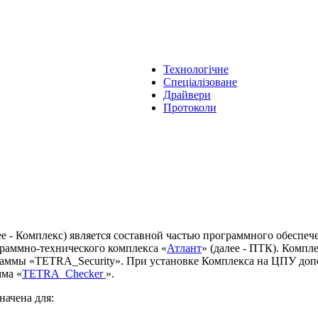
Технологічне
Спеціалізоване
Драйвери
Протоколи
е - Комплекс) является составной частью программного обеспеч
граммно-технического комплекса «
Атлант
» (далее - ПТК). Компле
аммы «TETRA_Security». При установке Комплекса на ЦПУ доп
мма «
TETRA_Checker
».
ачена для: