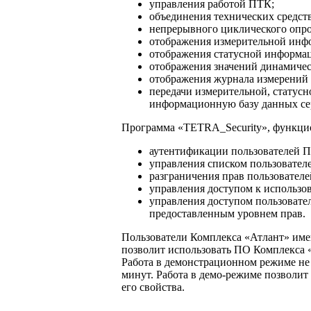
управления работой ПТК;
объединения технических средст
непрерывного циклического опро
отображения измерительной инф
отображения статусной информац
отображения значений динамичес
отображения журнала измерений 
передачи измерительной, статус
информационную базу данных се
Программа «TETRA_Security», функци
аутентификации пользователей 
управления списком пользовател
разграничения прав пользователе
управления доступом к использ
управления доступом пользовате
предоставленным уровнем прав.
Пользователи Комплекса «Атлант» име
позволит использовать ПО Комплекса
Работа в демонстрационном режиме не
минут. Работа в демо-режиме позволит
его свойства.