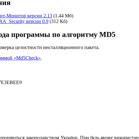
ния
ант-Монитор версии 2.13
(1.44 Мб)
RA_Security версии 0.9
(312 Кб)
ода программы по алгоритму MD5
оверка целостности инсталляционного пакета.
раммой «Md5Check»
.
7E3EBEE9
хороняються законодавством України. При будь якому використанн