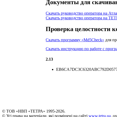
Документы для скачива
Скачать руководство оператора на Атл
Скачать руководство оператора на TET
Проверка целостности к
Скачать программу «Md5Check»
для пр
Скачать инструкцию по работе с прог
2.13
EB6CA7DC3C6320ABC792D057
© ТОВ «НВП «ТЕТРА» 1995-2026.
© Усі права на матеріали, які розміщені на сайті
www.tetra.ua
, о