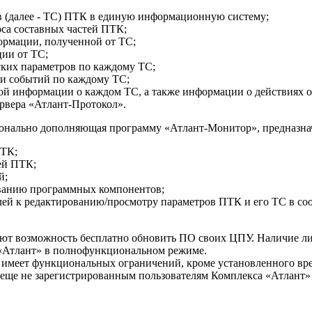
в (далее - ТС) ПТК в единую информационную систему;
са составных частей ПТК;
ормации, полученной от ТС;
ии от ТС;
ких параметров по каждому ТС;
и событий по каждому ТС;
ной информации о каждом ТС, а также информации о действиях 
рвера «Атлант-Протокол».
онально дополняющая программу «Атлант-Монитор», предназнач
ПТК;
ей ПТК;
й;
ованию программных компонентов;
лей к редактированию/просмотру параметров ПТК и его ТС в соо
ют возможность бесплатно обновить ПО своих ЦПУ. Наличие л
 «Атлант» в полнофункциональном режиме.
 имеет функциональных ограничений, кроме установленного вре
 еще не зарегистрированным пользователям Комплекса «Атлант»