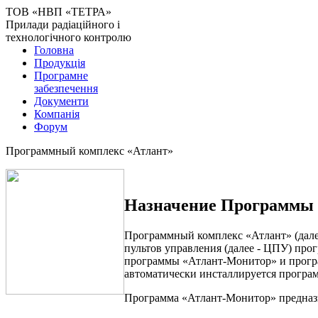
ТОВ «НВП «ТЕТРА»
Прилади радіаційного і
технологічного контролю
Головна
Продукція
Програмне
забезпечення
Документи
Компанія
Форум
Программный комплекс «Атлант»
Назначение Программы
Программный комплекс «Атлант» (дале
пультов управления (далее - ЦПУ) про
программы «Атлант-Монитор» и прогр
автоматически инсталлируется програ
Программа «Атлант-Монитор» предназн