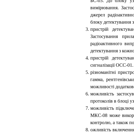
БС-03. До блоку уз
вимірювання. Засто
джерел радіоактивн
блоку детектування з
пристрій детектув
Застосування прил
радіоактивного вип
детектування з кожно
пристрій детектува
сигналізації ОСС-01
різноманітні пристр
гамма, рентгенівськ
можливості додатков
можливість застосу
протоколів в блоці у
можливість підклю
МКС-08 може викори
контролю, а також п
ожливість включенн