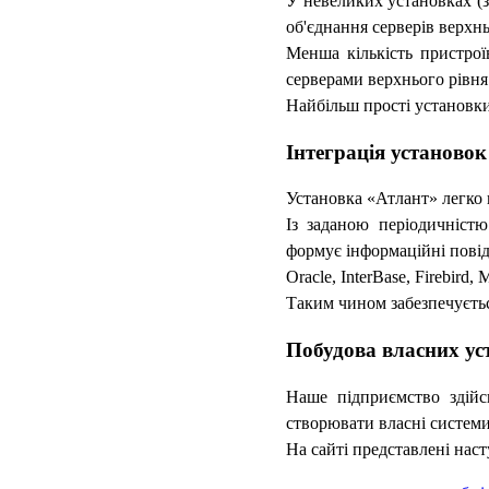
У невеликих установках (з
об'єднання серверів верхнь
Менша кількість пристрої
серверами верхнього рівня
Найбільш прості установки
Інтеграція установок
Установка «Атлант» легко 
Із заданою періодичніст
формує інформаційні пові
Oracle, InterBase, Firebird,
Таким чином забезпечуєть
Побудова власних ус
Наше підприємство здійс
створювати власні систем
На сайті представлені нас