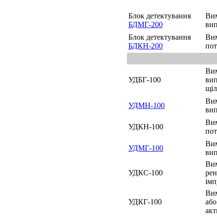
Блок детектування
Вим
БДМГ-200
ви
Блок детектування
Вим
БДКН-200
пот
Вим
УДБГ-100
вип
щіл
Вим
УДМН-100
ви
Вим
УДКН-100
пот
Вим
УДМГ-100
ви
Вим
УДКС-100
рен
імп
Вим
УДКГ-100
або
акт