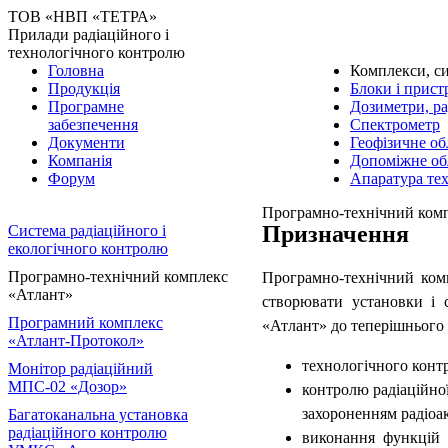
ТОВ «НВП «ТЕТРА»
Прилади радіаційного і
технологічного контролю
Головна
Комплекси, с
Продукція
Блоки і прист
Програмне
Дозиметри, р
забезпечення
Спектрометр
Документи
Геофізичне о
Компанія
Допоміжне об
Форум
Апаратура те
Програмно-технічний ком
Призначення
Система радіаційного і
екологічного контролю
Програмно-технічний комплекс
Програмно-технічний ком
«Атлант»
створювати установки і 
Програмний комплекс
«Атлант» до теперішнього ч
«Атлант-Протокол»
технологічного конт
Монітор радіаційний
МПС-02
«Дозор»
контролю радіаційної
захороненням радіоак
Багатоканальна установка
радіаційного контролю
виконання функцій 