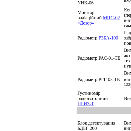
вхо
УИК-06
Кон
Монітор
(пе
радіаційний
МПС-02
вип
«Дозор»
гам
Рад
Радіометр
РЗБА-100
заб
пов
Вим
акт
Радіометр РАС-01-ТЕ
тех
нук
Вим
Радіометр РГГ-03-ТЕ
вип
133
Густиномір
радіоізотопний
Вим
ПРИЗ-Т
Блок детектування
Вим
БДБГ-200
ви