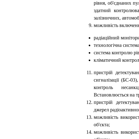
рівня, об'єднаних пу
здатний контролюв
залізничних, автомо
можливість включенн
радіаційний монітори
технологічна систем
система контролю рі
кліматичний контроль
пристрій детектува
сигналізації (БС-03
контроль несанк
Встановлюється на т
пристрій детектув
джерел радіоактивно
можливість використ
об'єкта;
можливість використ