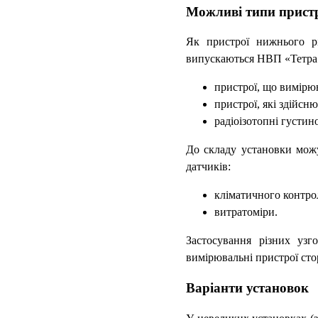
Можливі типи пристр
Як пристрої нижнього рі
випускаються НВП «Тетра
пристрої, що вимірю
пристрої, які здійс
радіоізотопні густин
До складу установки можу
датчиків:
кліматичного контрол
витратоміри.
Застосування різних узг
вимірювальні пристрої сто
Варіанти установок