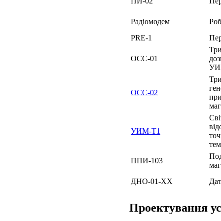
ПИ-02
Пер
Радіомодем
Роб
PRЕ-1
Пер
Три
ОСС-01
доз
УИ
Три
ген
ОСС-02
при
маг
Сві
від
УИМ-Т1
точ
тем
Под
ППИ-103
маг
ДНО-01-ХХ
Дат
Проектування у