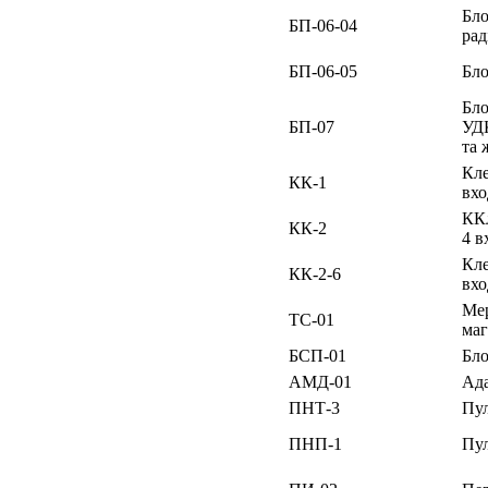
Бло
БП-06-04
рад
БП-06-05
Бл
Бло
БП-07
УД
та 
Кле
КК-1
вхо
ККл
КК-2
4 в
Кле
КК-2-6
вхо
Мер
ТС-01
маг
БСП-01
Бло
АМД-01
Ада
ПНТ-3
Пул
ПНП-1
Пул