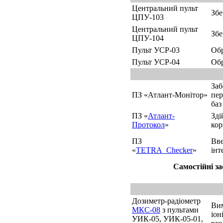
Центральний пульт
Збе
ЦПУ-103
Центральний пульт
Збе
ЦПУ-104
Пульт УСР-03
Обр
Пульт УСР-04
Обр
Заб
ПЗ «Атлант-Монітор»
пер
баз
ПЗ «
Атлант-
Зді
Протокол
»
кор
ПЗ
Вве
«
TETRA_Checker
»
інт
Самостійні з
Дозиметр-радіометр
Вим
МКС-08
з пультами
іон
УИК-05, УИК-05-01,