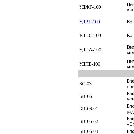
Вим
УДЖГ-100
вип
УДВГ-100
Кон
УДПС-100
Кон
Вим
УДПА-100
ком
Вим
УДПБ-100
ком
Бло
БС-03
пр
Бло
БП-06
ус
Бло
БП-06-01
рад
Бло
БП-06-02
«Сп
БП-06-03
Бло