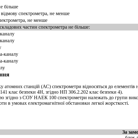
е більше
відмову спектрометра, не менше
пектрометра, не менше
 складових частин спектрометра не більше:
-каналу
-каналу
у
ма-каналу
ма-каналу
алу
ння
ку атомних станцій (АС) спектрометри відносяться до елементів 
141 клас безпеки 4Н, згідно НП 306.2.202 клас безпеки 4).
тю згідно з СОУ НАЕК 100 спектрометри належать до групи вико
ти в умовах електромагнітної обстановки легкої жорсткості.
За зам
- блок