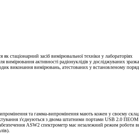
я як стаціонарний засіб вимірювальної техніки у лабораторіях
ля вимірювання активності радіонуклідів у досліджуваних зразка
одик виконання вимірювань, атестованих у встановленому поряд
ипромінення та гамма-випромінення мають кожен у своєму складі
ктування з'єднуються з двома штатними портами USB 2.0 ПЕОМ д
безпечення ASW2 спектрометр має незалежний режим роботи ви
лів).