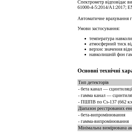
Спектрометр відповідає ви
61000-4-5:2014/A1:2017; E
Автоматичне врахування гу
Умови застосування:
температура навколи
атмосферний тиск від
верхнє значення відн
навколишній фон гам
Основні технічні ха
Тип детекторів
- бета канал — сцинтиляц
- гамма канал — сцинтиля
- ПШПВ по Cs-137 (662 к
Діапазон реєстрованих ене
- бета-випромінювання
- гамма-випромінювання
Мінімальна вимірювана ак