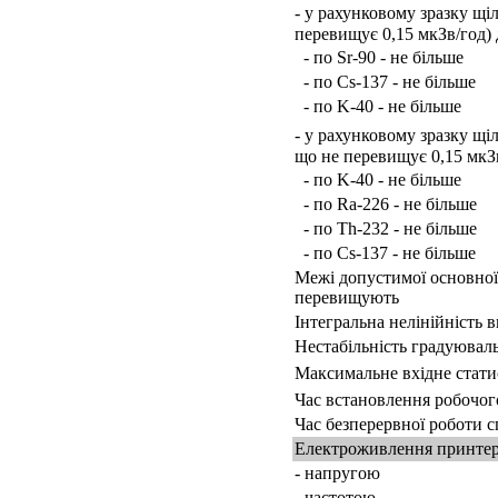
- у рахунковому зразку щіл
перевищує 0,15 мкЗв/год) д
- по Sr-90 - не більше
- по Cs-137 - не більше
- по K-40 - не більше
- у рахунковому зразку щіл
що не перевищує 0,15 мкЗв/
- по K-40 - не більше
- по Ra-226 - не більше
- по Th-232 - не більше
- по Cs-137 - не більше
Межі допустимої основної 
перевищують
Інтегральна нелінійність 
Нестабільність градуювал
Максимальне вхідне стати
Час встановлення робочог
Час безперервної роботи 
Електроживлення принтера
- напругою
- частотою