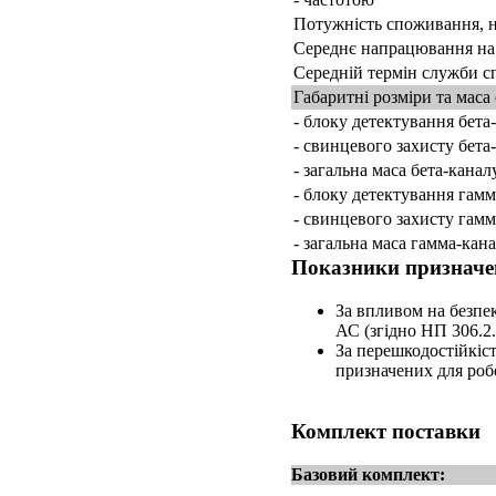
Потужність споживання, н
Середнє напрацювання на 
Середній термін служби с
Габаритні розміри та маса
- блоку детектування бета
- свинцевого захисту бета
- загальна маса бета-канал
- блоку детектування гам
- свинцевого захисту гам
- загальна маса гамма-кан
Показники призначе
За впливом на безпе
АС (згідно НП 306.2.
За перешкодостійкіс
призначених для робо
Комплект поставки
Базовий комплект: