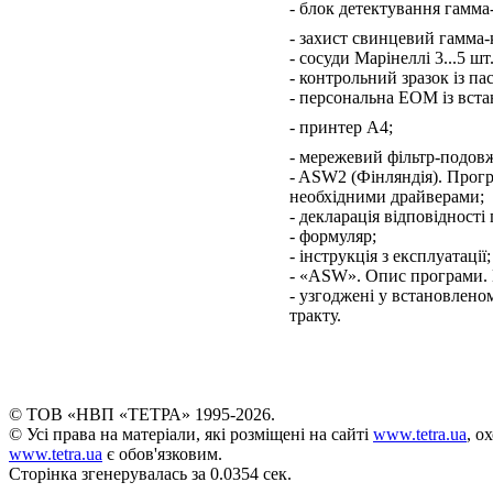
- блок детектування гамм
- захист свинцевий гамма-
- сосуди Марінеллі 3...5 шт.
- контрольний зразок із па
- персональна ЕОМ із вст
- принтер А4;
- мережевий фільтр-подов
- ASW2 (Фінляндія). Прогр
необхідними драйверами;
- декларація відповідност
- формуляр;
- інструкція з експлуатації;
- «ASW». Опис програми.
- узгоджені у встановлен
тракту.
© ТОВ «НВП «ТЕТРА» 1995-2026.
© Усі права на матеріали, які розміщені на сайті
www.tetra.ua
, о
www.tetra.ua
є обов'язковим.
Сторінка згенерувалась за 0.0354 сек.