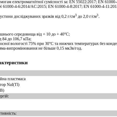
могам електромагнітної сумісності за: EN 55022:2017; EN 61000-
N 61000-4-6:2014/AC:2015; EN 61000-4-8:2017; EN 61000-4-11:201
3
3
стини досліджуваних зразків від 0,2 г/см
до 2,0 г/см
.
шнього середовища від + 10 до + 40°С;
 84 до 106,7 кПа;
осної вологості 75% при 30°С та нижчих температурах без конден
ма-випромінювання не більше 0,15 мкЗв/год.
рактеристики
ійна пластмаса
тор NaI(Tl)
эВ)
ргій:
тивність: