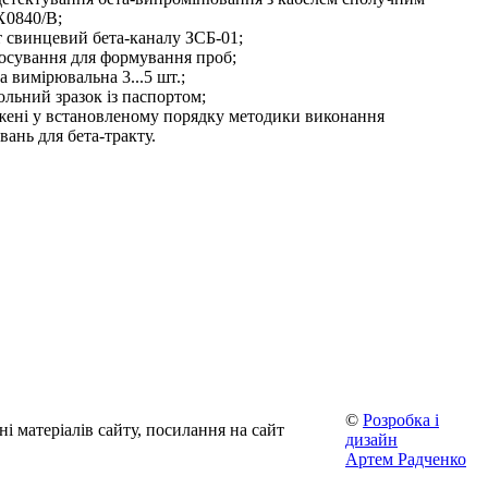
0840/B;
т свинцевий бета-каналу ЗСБ-01;
тосування для формування проб;
а вимірювальна 3...5 шт.;
ольний зразок із паспортом;
джені у встановленому порядку методики виконання
ань для бета-тракту.
©
Розробка і
і матеріалів сайту, посилання на сайт
дизайн
Артем Радченко