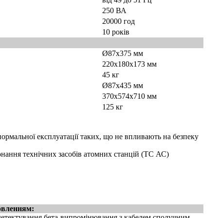
250 ВА
20000 год
10 років
Ø87x375 мм
220x180x173 мм
45 кг
Ø87x435 мм
370x574x710 мм
125 кг
нормальної експлуатації таких, що не впливають на безпеку
нання технічних засобів атомних станцій (ТС АС)
овленням:
 детектування бета-випромінювання з кабелем сполучним