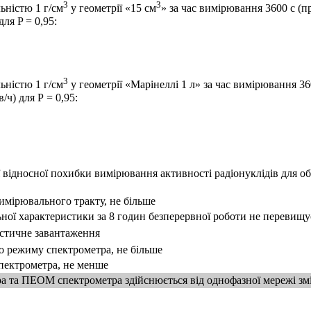
3
3
ьністю 1 г/см
у геометрії «15 см
» за час вимірювання 3600 с (п
ля P = 0,95:
3
ьністю 1 г/см
у геометрії «Марінеллі 1 л» за час вимірювання 36
ч) для Р = 0,95:
відносної похибки вимірювання активності радіонуклідів для об'є
вимірювального тракту, не більше
ьної характеристики за 8 годин безперервної роботи не перевищу
стичне завантаження
о режиму спектрометра, не більше
спектрометра, не менше
 та ПЕОМ спектрометра здійснюється від однофазної мережі зм