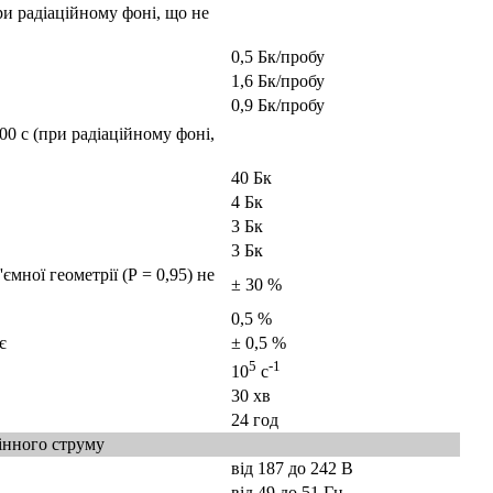
ри радіаційному фоні, що не
0,5 Бк/пробу
1,6 Бк/пробу
0,9 Бк/пробу
00 с (при радіаційному фоні,
40 Бк
4 Бк
3 Бк
3 Бк
мної геометрії (Р = 0,95) не
± 30 %
0,5 %
є
± 0,5 %
5
-1
10
с
30 хв
24 год
інного струму
від 187 до 242 В
від 49 до 51 Гц