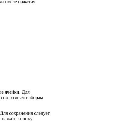
ки после нажатия
ые ячейки. Для
з по разным наборам
 Для сохранения следует
м нажать кнопку