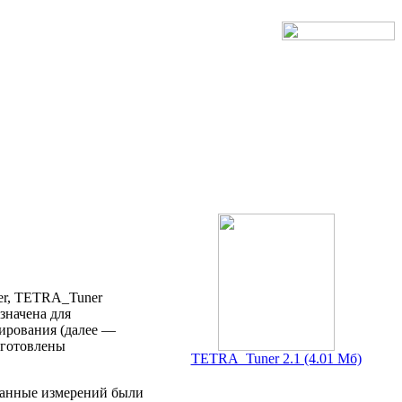
er, TETRA_Tuner
значена для
тирования (далее —
дготовлены
TETRA_Tuner 2.1 (4.01 Мб)
данные измерений были