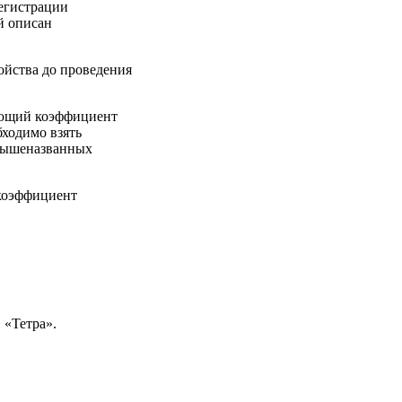
регистрации
й описан
ойства до проведения
ующий коэффициент
бходимо взять
 вышеназванных
 коэффициент
 «Тетра».