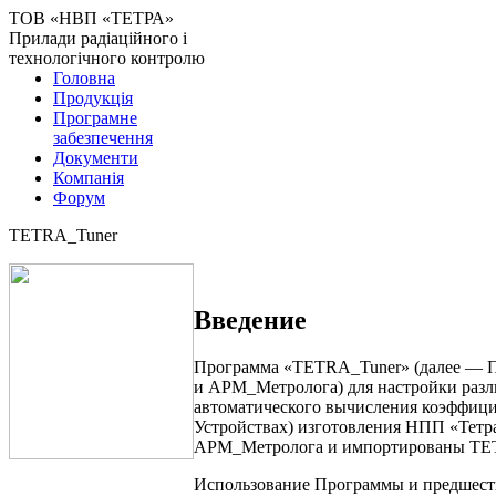
ТОВ «НВП «ТЕТРА»
Прилади радіаційного і
технологічного контролю
Головна
Продукція
Програмне
забезпечення
Документи
Компанія
Форум
TETRA_Tuner
Введение
Программа «TETRA_Tuner» (далее — П
и АРМ_Метролога) для настройки разл
автоматического вычисления коэффицие
Устройствах) изготовления НПП «Тетр
АРМ_Метролога и импортированы TETR
Использование Программы и предшеств