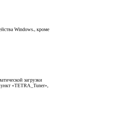
йства Windows., кроме
атической загрузки
 пункт «TETRA_Tuner»,