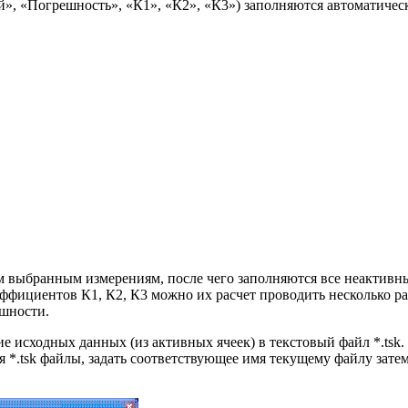
», «Погрешность», «К1», «К2», «К3») заполняются автоматичес
м выбранным измерениям, после чего заполняются все неактивн
фициентов К1, К2, К3 можно их расчет проводить несколько ра
ешности.
 исходных данных (из активных ячеек) в текстовый файл *.tsk.
я *.tsk файлы, задать соответствующее имя текущему файлу зате