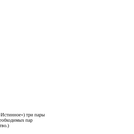
«Истинное») три пары
необходимых пар
во.)