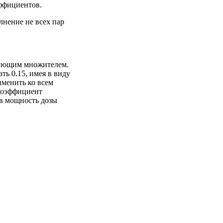
эффициентов.
лнение не всех пар
рующим множителем.
ать 0.15, имея в виду
именить ко всем
«Коэффициент
 в мощность дозы