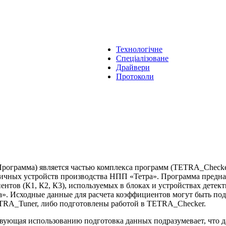
Технологічне
Спеціалізоване
Драйвери
Протоколи
рограмма) является частью комплекса программ (TETRA_Check
ичных устройств производства НПП «Тетра». Программа предна
нтов (К1, К2, К3), используемых в блоках и устройствах детек
а». Исходные данные для расчета коэффициентов могут быть по
A_Tuner, либо подготовлены работой в TETRA_Checker.
ующая использованию подготовка данных подразумевает, что 