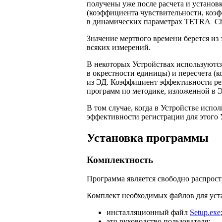
получены уже после расчета и устано
(коэффициента чувствительности, коэ
в динамических параметрах TETRA_Ch
Значение мертвого времени берется из
всяких измерений.
В некоторых Устройствах используют
в окрестности единицы) и пересчета (к
из ЭД. Коэффициент эффективности ре
программ по методике, изложенной в Э
В том случае, когда в Устройстве испо
эффективности регистрации для этого 
Установка программы
Комплектность
Программа является свободно распрос
Комплект необходимых файлов для уст
инсталляционный файл
Setup.exe
это руководство пользователя;