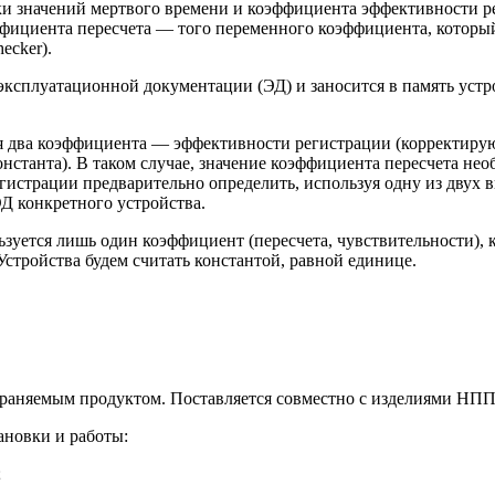
вки значений мертвого времени и коэффициента эффективности 
ффициента пересчета — того переменного коэффициента, которы
ecker).
 эксплуатационной документации (ЭД) и заносится в память устр
ся два коэффициента — эффективности регистрации (корректир
онстанта). В таком случае, значение коэффициента пересчета нео
гистрации предварительно определить, используя одну из двух
Д конкретного устройства.
льзуется лишь один коэффициент (пересчета, чувствительности),
Устройства будем считать константой, равной единице.
траняемым продуктом. Поставляется совместно с изделиями НПП
ановки и работы:
;