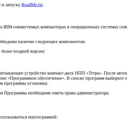
е и запуску
ReadMe.txt
.
на IBM-совместимых компьютерах в операционных системах семе
обходимо наличие следующих компонентов:
ли более поздней версии;
считывающее устройство компакт-диск НПП «Тетра». После автом
еню «Программное обеспечение». В списке программ выберите
ям программы установки.
 Программы необходимо иметь права администратора.
спользоваться пиктограммой: