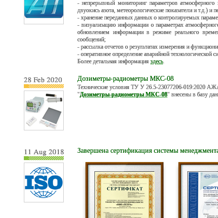
- непрерывный мониторинг параметров атмосферного в
двуокись азота, метеорологические показатели и т.д.) и
- хранение переданных данных о контролируемых параме
- визуализацию информации о параметрах атмосферного 
обновлением информации в режиме реального времен
сообщений;
- рассылка отчетов о результатах измерения и функцион
- оперативное определение аварийной технологической с
Более детальная информация
здесь
.
28 Feb 2020
Дозиметры-радиометры МКС-08
Технические условия ТУ У 26.5-23077206-019:2020 А
"
Дозиметры-радиометры МКС-08
" внесены в базу да
11 Aug 2018
Завершена сертификация системы менеджмент