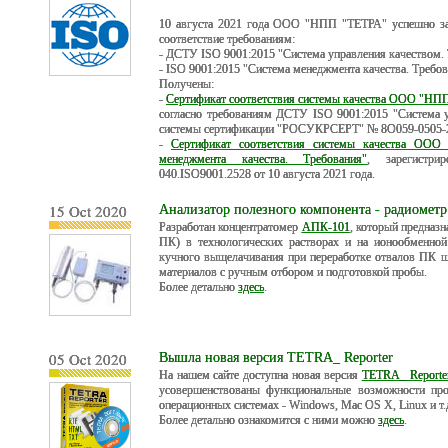
10 августа 2021 года ООО "НПП "ТЕТРА" успешно зав
соответствие требованиям:
- ДСТУ ISO 9001:2015 "Система управления качеством. 
- ISO 9001:2015 "Система менеджмента качества. Требов
Получены:
-
Сертификат соответствия системы качества ООО "НП
согласно требованиям ДСТУ ISO 9001:2015 "Система у
системы сертификации "РОСУКРСЕРТ" № 8О059-0505-21 
-
Сертификат соответствия системы качества ООО
менеджмента качества. Требования"
, зарегистр
040.ISO9001.2528 от 10 августа 2021 года.
15 Oct 2020
Анализатор полезного компонента - радиомет
Разработан концентратомер
АПК-101
, который предназн
ПК) в технологических растворах и на ионообменной
кучного выщелачивания при переработке отвалов ПК 
материалов с ручным отбором и подготовкой пробы.
Более детально
здесь
.
05 Oct 2020
Вышла новая версия TETRA_ Reporter
На нашем сайте доступна новая версия
TETRA_ Reporter
усовершенствованы функциональные возможности про
операционных системах - Windows, Mac OS X, Linux и т
Более детально ознакомится с ними можно
здесь
.